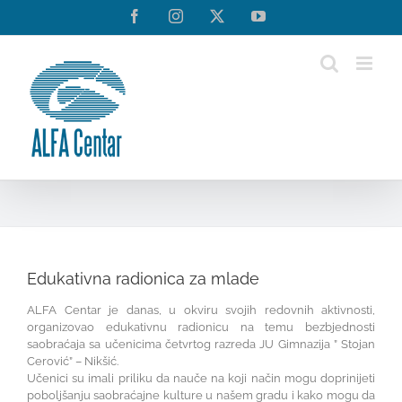
Skip
Facebook
Instagram
Twitter
YouTube
to
content
Edukativna radionica za mlade
ALFA Centar je danas, u okviru svojih redovnih aktivnosti,
organizovao edukativnu radionicu na temu bezbjednosti
saobraćaja sa učenicima četvrtog razreda JU Gimnazija ” Stojan
Cerović” – Nikšić.
Učenici su imali priliku da nauče na koji način mogu doprinijeti
poboljšanju saobraćajne kulture u našem gradu i kako mogu da