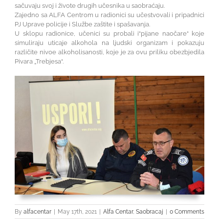
sačuvaju svoj i živote drugih učesnika u saobraćaju.
Zajedno sa ALFA Centrom u radionici su učestvovali i pripadnici
PJ Uprave policije i Službe zaštite i spašavanja.
U sklopu radionice, učenici su probali i“pijane naočare“ koje
simuliraju uticaje alkohola na ljudski organizam i pokazuju
različite nivoe alkoholisanosti, koje je za ovu priliku obezbjedila
Pivara „Trebjesa“.
By
alfacentar
|
May 17th, 2021
|
Alfa Centar
,
Saobracaj
|
0 Comments