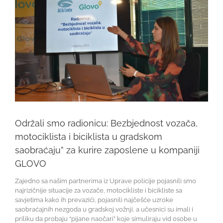
Održali smo radionicu: Bezbjednost vozača,
motociklista i biciklista u gradskom
saobraćaju” za kurire zaposlene u kompaniji
GLOVO
Zajedno sa našim partnerima iz Uprave policije pojasnili smo
najrizičnije situacije za vozače, motocikliste i bicikliste sa
savjetima kako ih prevazići, pojasnili najčešće uzroke
saobraćajnih nezgoda u gradskoj vožnji, a učesnici su imali i
priliku da probaju “pijane naočari” koje simuliraju vid osobe u