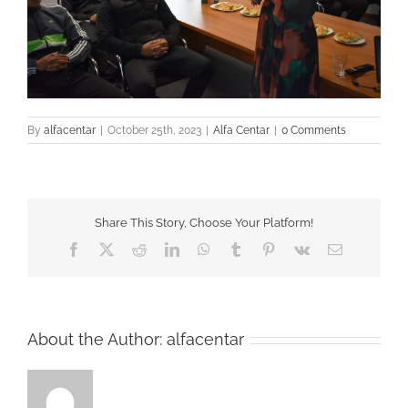
By
alfacentar
|
October 25th, 2023
|
Alfa Centar
|
0 Comments
Share This Story, Choose Your Platform!
Facebook
Twitter
Reddit
LinkedIn
WhatsApp
Tumblr
Pinterest
Vk
Email
About the Author:
alfacentar