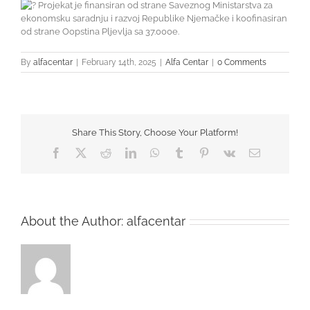
Projekat je finansiran od strane Saveznog Ministarstva za
ekonomsku saradnju i razvoj Republike Njemačke i koofinasiran
od strane Oopstina Pljevlja sa 37.000e.
By
alfacentar
|
February 14th, 2025
|
Alfa Centar
|
0 Comments
Share This Story, Choose Your Platform!
Facebook
Twitter
Reddit
LinkedIn
WhatsApp
Tumblr
Pinterest
Vk
Email
About the Author:
alfacentar