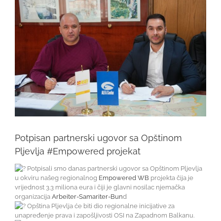
Potpisan partnerski ugovor sa Opštinom
Pljevlja #Empowered projekat
Potpisali smo danas partnerski ugovor sa Opštinom Pljevlja
u okviru našeg regionalnog
Empowered WB
projekta čija je
vrijednost 3.3 miliona eura i čiji je glavni nosilac njemačka
organizacija
Arbeiter-Samariter-Bun
d
Opština Pljevlja će biti dio regionalne inicijative za
unapređenje prava i zapošljivosti OSI na Zapadnom Balkanu.