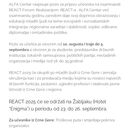
ALFA Centar raspisuje poziv za prijavu učesnika na osamnaesti
REACT Forum. Realizacijom REACT-a , ALFA Centar već
osamnaestu godinu zaredom daje svoj doprinos obrazovanju i
edukaciji mladih ljudi na teme evropskih i evroatlantskih
integracija, regionalne saradnje i stabilnosti, vojske, odbrane,
diplomatije i omladinske politike.
Poziv za učešće je otvoren od
10. avgusta i traje do 5.
septembra
a otvoren je za studente, predstavnike državnih
institucija, lokalnih samouprava, političkih partija, nevladinih
organizacija i medija. (od 18. do 35.godina)
REACT 2025 će okupiti 50 mladih ljudi iz Crne Gore i zemalja
okruženja kao i 20 predavača medju kojima su nosioci najvećih
državnih funkcija, poslanici, ugledni profesori i istaknute javne
ličnosti iz Crne Gore i regiona.
REACT 2025 će se održati na Žabljaku (Hotel
“Enigma”) u periodu od 23. do 26. septembra.
Za učesnike iz Crne Gore:
Troškove puta i smještaja pokriva
organizator.