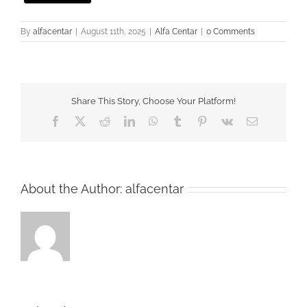
By
alfacentar
|
August 11th, 2025
|
Alfa Centar
|
0 Comments
Share This Story, Choose Your Platform!
Facebook
Twitter
Reddit
LinkedIn
WhatsApp
Tumblr
Pinterest
Vk
Email
About the Author:
alfacentar