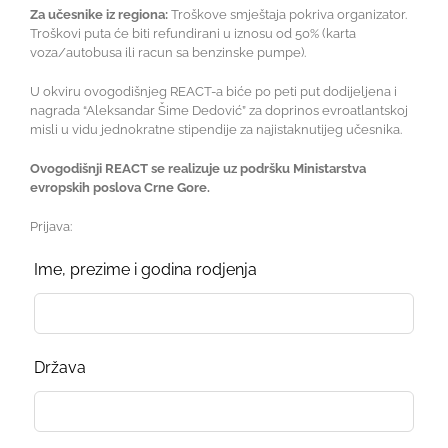
Za učesnike iz regiona:
Troškove smještaja pokriva organizator.
Troškovi puta će biti refundirani u iznosu od 50% (karta
voza/autobusa ili racun sa benzinske pumpe).
U okviru ovogodišnjeg REACT-a biće po peti put dodijeljena i
nagrada “Aleksandar Šime Dedović” za doprinos evroatlantskoj
misli u vidu jednokratne stipendije za najistaknutijeg učesnika.
Ovogodišnji REACT se realizuje uz podršku Ministarstva
evropskih poslova Crne Gore.
Prijava:
Leave
Ime, prezime i godina rodjenja
this
field
blank
Država