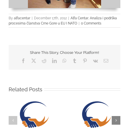
By
alfacentar
|
December 17th, 2012
|
Alfa Centar
,
Analiza i podrška
procesima članstva Crne Gore u EU I NATO
|
0 Comments
Share This Story, Choose Your Platform!
Facebook
Twitter
Reddit
LinkedIn
WhatsApp
Tumblr
Pinterest
Vk
Email
Related Posts
u
Konkurs za izbor
Tender ref. broj:
ja
motiva inspirisanih
BOS2404-ALFA-SER-
simbolima i