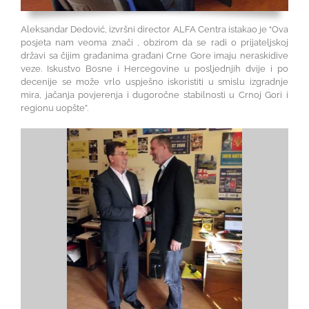
Aleksandar Dedović, izvršni director ALFA Centra istakao je “Ova
posjeta nam veoma znači , obzirom da se radi o prijateljskoj
državi sa čijim građanima građani Crne Gore imaju neraskidive
veze. Iskustvo Bosne i Hercegovine u posljednjih dvije i po
decenije se može vrlo uspješno iskoristiti u smislu izgradnje
mira, jačanja povjerenja i dugoročne stabilnosti u Crnoj Gori i
regionu uopšte”.