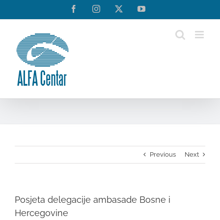
Skip
Facebook
Instagram
Twitter
YouTube
to
content
Previous
Next
Posjeta delegacije ambasade Bosne i
Hercegovine