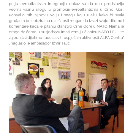
polju evroatlantskih integracija dokaz su da ona predstavlja
veoma važnu ulogu u promociji evroatlantizma u Crnoj Gori.
Pohvalio bih njihovu volju i snagu koju ulažu kako bi svaki
građanin bez obzira na različitosti mogao da izrazi svoje dileme i
komentare kada je pitanju članstvo Crne Gore u NATO. Nama je
drago da ćemo u susjedstvu imati zemlju članicu NATO i EU , te
zajednički dijelimo radost svih uspješnih aktivnosti ALFA Centra”
, naglasio je ambasador Izmir Talić.