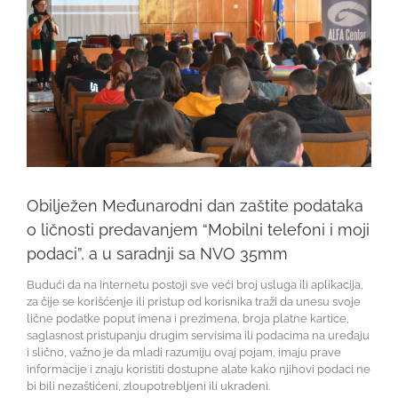
Obilježen Međunarodni dan zaštite podataka
o ličnosti predavanjem “Mobilni telefoni i moji
podaci”, a u saradnji sa NVO 35mm
Budući da na internetu postoji sve veći broj usluga ili aplikacija,
za čije se korišćenje ili pristup od korisnika traži da unesu svoje
lične podatke poput imena i prezimena, broja platne kartice,
saglasnost pristupanju drugim servisima ili podacima na uređaju
i slično, važno je da mladi razumiju ovaj pojam, imaju prave
informacije i znaju koristiti dostupne alate kako njihovi podaci ne
bi bili nezaštićeni, zloupotrebljeni ili ukradeni.