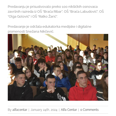
Predavanju je prisustvovalo preko 100 nikšićkih osnovaca
završnih razreda iz OŠ “Braća Ribar”, OŠ “Braća Labudović”, OŠ
“Olga Golović” i OŠ “Ratko Žarić”.
Predavanje je održala edukatorka medijske i digitalne
pismenosti Snežana Nikčević.
By
alfacentar
|
January 24th, 2024
|
Alfa Centar
|
0 Comments