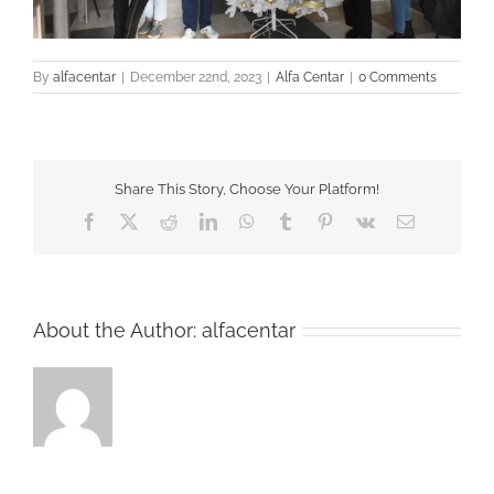
By
alfacentar
|
December 22nd, 2023
|
Alfa Centar
|
0 Comments
Share This Story, Choose Your Platform!
Facebook
Twitter
Reddit
LinkedIn
WhatsApp
Tumblr
Pinterest
Vk
Email
About the Author:
alfacentar