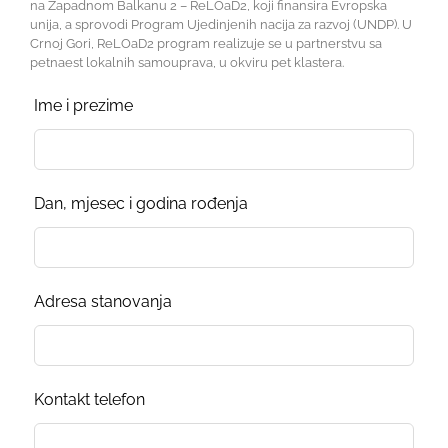
na Zapadnom Balkanu 2 – ReLOaD2, koji finansira Evropska
unija, a sprovodi Program Ujedinjenih nacija za razvoj (UNDP). U
Crnoj Gori, ReLOaD2 program realizuje se u partnerstvu sa
petnaest lokalnih samouprava, u okviru pet klastera.
Leave
Ime i prezime
this
field
blank
Dan, mjesec i godina rođenja
Adresa stanovanja
Kontakt telefon