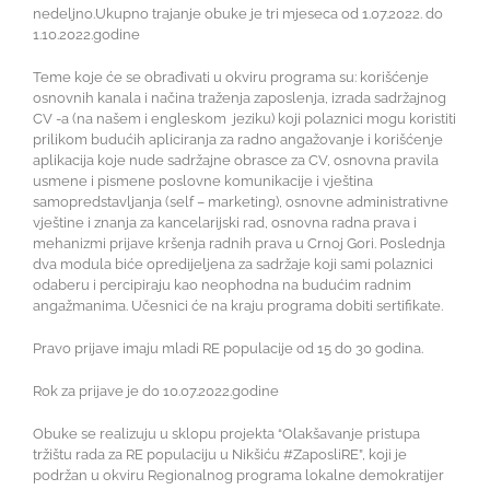
nedeljno.Ukupno trajanje obuke je tri mjeseca od 1.07.2022. do
1.10.2022.godine
Teme koje će se obrađivati u okviru programa su: korišćenje
osnovnih kanala i načina traženja zaposlenja, izrada sadržajnog
CV -a (na našem i engleskom jeziku) koji polaznici mogu koristiti
prilikom budućih apliciranja za radno angažovanje i korišćenje
aplikacija koje nude sadržajne obrasce za CV, osnovna pravila
usmene i pismene poslovne komunikacije i vještina
samopredstavljanja (self – marketing), osnovne administrativne
vještine i znanja za kancelarijski rad, osnovna radna prava i
mehanizmi prijave kršenja radnih prava u Crnoj Gori. Poslednja
dva modula biće opredijeljena za sadržaje koji sami polaznici
odaberu i percipiraju kao neophodna na budućim radnim
angažmanima. Učesnici će na kraju programa dobiti sertifikate.
Pravo prijave imaju mladi RE populacije od 15 do 30 godina.
Rok za prijave je do 10.07.2022.godine
Obuke se realizuju u sklopu projekta “Olakšavanje pristupa
tržištu rada za RE populaciju u Nikšiću #ZaposliRE”, koji je
podržan u okviru Regionalnog programa lokalne demokratijer