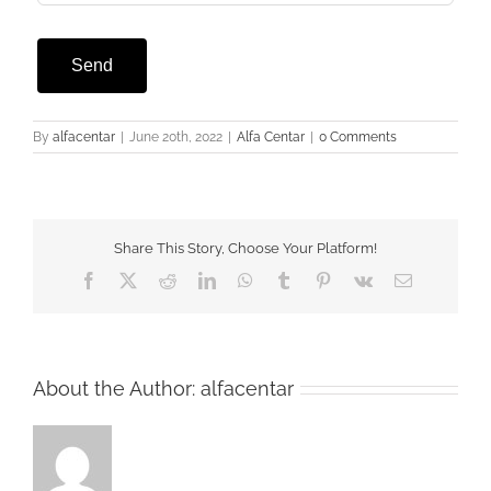
Send
By
alfacentar
|
June 20th, 2022
|
Alfa Centar
|
0 Comments
Share This Story, Choose Your Platform!
Facebook
Twitter
Reddit
LinkedIn
WhatsApp
Tumblr
Pinterest
Vk
Email
About the Author:
alfacentar