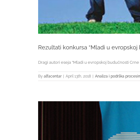
Rezultati konkursa “Mladi u evropskoj
Dragi autori eseja “Mladi u evropskoj budućnosti Crne [.
By
alfacentar
|
April 13th, 2018
|
Analiza i podrška proces