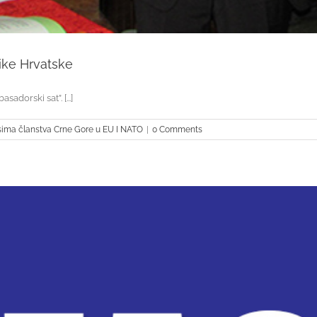
ike Hrvatske
dorski sat”. [...]
sima članstva Crne Gore u EU I NATO
|
0 Comments