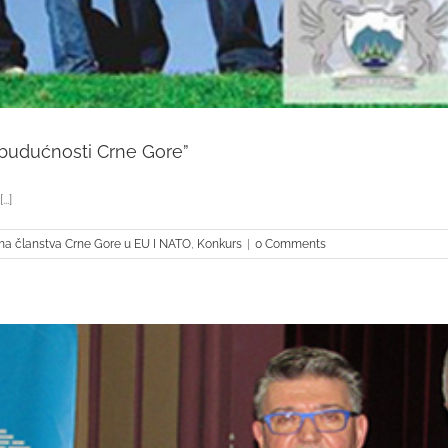
 budućnosti Crne Gore”
..]
ima članstva Crne Gore u EU I NATO
,
Konkurs
|
0 Comments