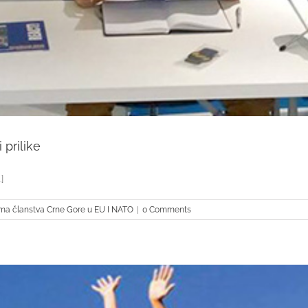
 prilike
]
ima članstva Crne Gore u EU I NATO
|
0 Comments