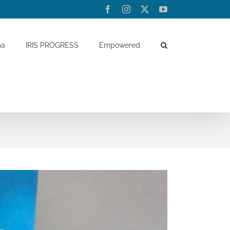
Facebook
Instagram
Twitter
YouTube
ma
IRIS PROGRESS
Empowered