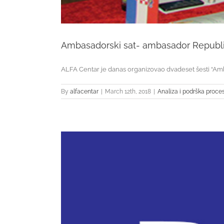
Ambasadorski sat- ambasador Republ
ALFA Centar je danas organizovao dvadeset šesti “Ambasa
By
alfacentar
|
March 12th, 2018
|
Analiza i podrška proce